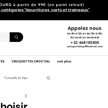
RG à partir de 99€ (en point retrait)
s catégories "Nourritures, carts et traineaux"
Appelez nous
de 9h à 12h et de 13h à 16h
du lundi au vendredi
+32 468185805
canisportshop@hotmail.com
TES
CROQUETTES CROC'VAL
voir plus
Conseils et tips
choisir