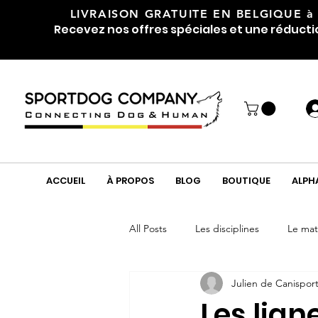
LIVRAISON GRATUITE EN BELGIQUE
à
Recevez nos offres spéciales et une réducti
ACCUEIL
À PROPOS
BLOG
BOUTIQUE
ALPH
All Posts
Les disciplines
Le mat
Julien de Canispor
Soin
Tuto
Friandises et 
Les lign