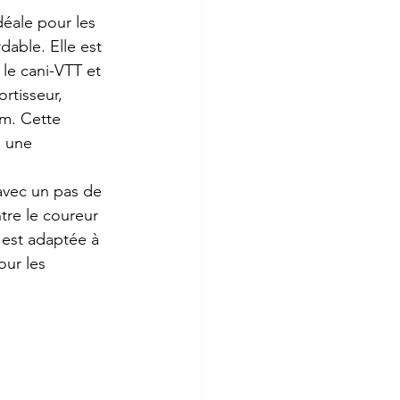
éale pour les 
dable. Elle est 
le cani-VTT et 
rtisseur, 
m. Cette 
i une 
vec un pas de 
tre le coureur 
 est adaptée à 
our les 