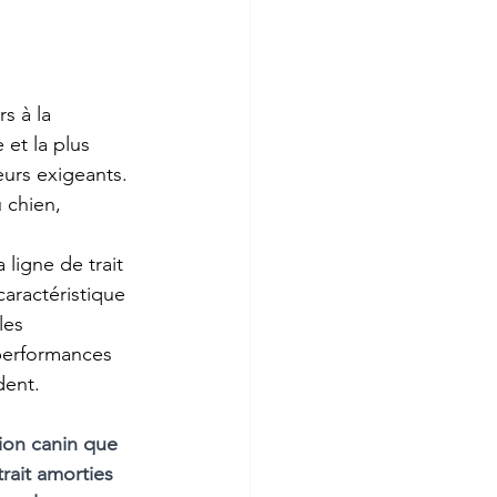
s à la 
 et la plus 
eurs exigeants. 
 chien, 
ligne de trait 
aractéristique 
les 
 performances 
dent.
ion canin que 
ait amorties 