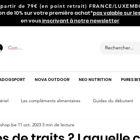
 partir de 79€
(en point retrait) FRANCE/LUXEMBOU
on de 10% sur votre première achat*
pas valable sur le
en vous
inscrivant à notre newsletter
Connexion
ADOGSPORT
NOVA OUTDOOR
NEO NUTRITION
PURES BI
ériel
Les compléments alimentaires
Guides du débutant
tshop.be
11 oct. 2023
3 min de lecture
mastications
es de traits ? Laquelle 