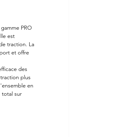
 la gamme PRO 
le est 
e traction. La 
ort et offre 
fficace des 
raction plus 
 l'ensemble en 
total sur 