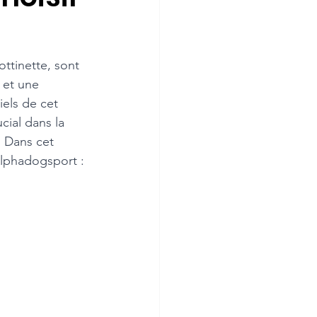
ottinette, sont 
 et une 
els de cet 
cial dans la 
. Dans cet 
Alphadogsport : 