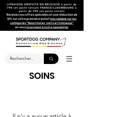
LIVRAISON GRATUITE EN BELGIQUE
à partir de
79€
(en point retrait) FRANCE/LUXEMBOURG à
partir de 99€ (en point retrait)
Recevez nos offres spéciales et une réduction de
10% sur votre première achat*
pas valable sur les
catégories "Nourritures, carts et traineaux"
en vous
inscrivant à notre newsletter
SOINS
Il n'y a aucun article à