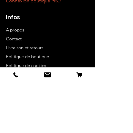
Connexion boutique PRO
Infos
A propos
Contact
Livraison et retours
Politique de boutique
Politique de cookies
Mentions légales
Blog
Team ambassadeurs/athlètes
FAQ
Recevez nos offres
spéciales, une réduction