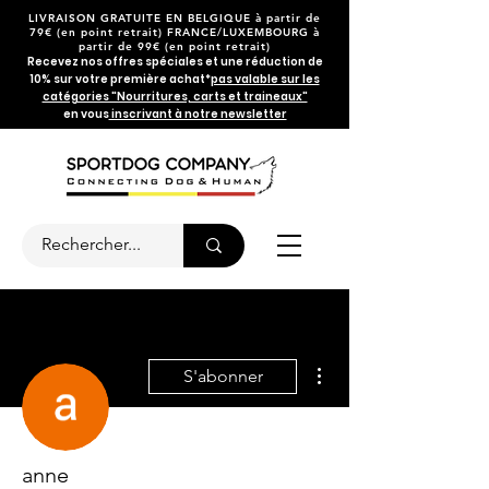
LIVRAISON GRATUITE EN BELGIQUE
à partir de
79€
(en point retrait) FRANCE/LUXEMBOURG à
partir de 99€ (en point retrait)
Recevez nos offres spéciales et une réduction de
10% sur votre première achat*
pas valable sur les
catégories "Nourritures, carts et traineaux"
en vous
inscrivant à notre newsletter
Plus d'actions
S'abonner
anne