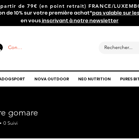
 partir de 79€
(en point retrait) FRANCE/LUXEMBOU
on de 10% sur votre première achat*
pas valable sur le
en vous
inscrivant à notre newsletter
Connexion
ADOGSPORT
NOVA OUTDOOR
NEO NUTRITION
PURES BI
e gomare
0
Suivi