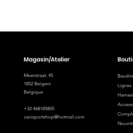
Magasin/Atelier
Bout
Meerstraat, 45
Baudri
1852 Beigem
Lignes 
Belgique
Harnai
Access
+32 468185805
Complé
canisportshop@hotmail.com
Nourrit