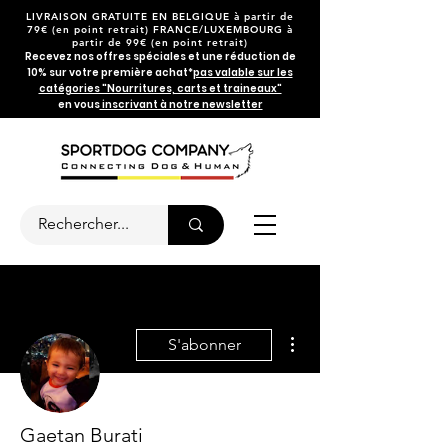
LIVRAISON GRATUITE EN BELGIQUE
à partir de
79€
(en point retrait) FRANCE/LUXEMBOURG à
partir de 99€ (en point retrait)
Recevez nos offres spéciales et une réduction de
10% sur votre première achat*
pas valable sur les
catégories "Nourritures, carts et traineaux"
en vous
inscrivant à notre newsletter
Plus d'actions
S'abonner
Gaetan Burati