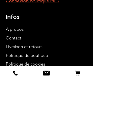
Connexion boutique PRO
Infos
A propos
Contact
Livraison et retours
Politique de boutique
Politique de cookies
Mentions légales
Blog
Team ambassadeurs/athlètes
FAQ
Recevez nos offres
spéciales, une réduction