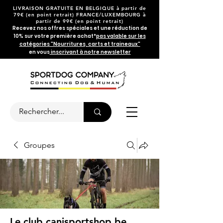
LIVRAISON GRATUITE EN BELGIQUE
à partir de
79€
(en point retrait) FRANCE/LUXEMBOURG à
partir de 99€ (en point retrait)
Recevez nos offres spéciales et une réduction de
10% sur votre première achat*
pas valable sur les
catégories "Nourritures, carts et traineaux"
en vous
inscrivant à notre newsletter
Groupes
Le club canisportshop.be