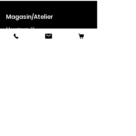
Magasin/Atelier
Meerstraat, 45
1852 Beigem
Belgique
+32 468185805
canisportshop@hotmail.com
Boutique
Baudriers
Lignes de traits
Harnais
Accessoires
Compléments alim.