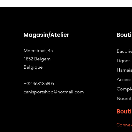
Magasin/Atelier
Bout
Meerstraat, 45
Baudri
1852 Beigem
Lignes 
Belgique
Harnai
Access
+32 468185805
Complé
canisportshop@hotmail.com
Nourrit
Bout
Connex