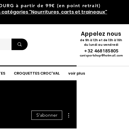
RG à partir de 99€ (en point retrait)
s catégories "Nourritures, carts et traineaux"
Appelez nous
de 9h à 12h et de 13h à 16h
du lundi au vendredi
+32 468185805
canisportshop@hotmail.com
TES
CROQUETTES CROC'VAL
voir plus
Plus d'actions
S'abonner