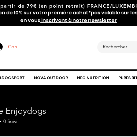
 partir de 79€
(en point retrait) FRANCE/LUXEMBOU
on de 10% sur votre première achat*
pas valable sur le
en vous
inscrivant à notre newsletter
Connexion
ADOGSPORT
NOVA OUTDOOR
NEO NUTRITION
PURES BI
ie Enjoydogs
0
Suivi