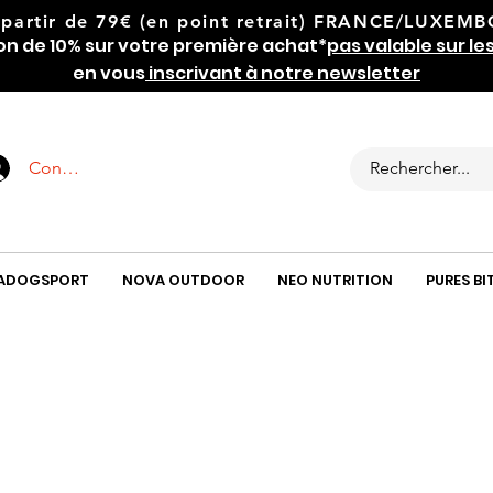
 partir de 79€
(en point retrait) FRANCE/LUXEMBOU
on de 10% sur votre première achat*
pas valable sur le
en vous
inscrivant à notre newsletter
Connexion
ADOGSPORT
NOVA OUTDOOR
NEO NUTRITION
PURES BI