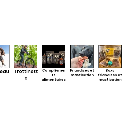
Complémen
Friandises et
Boxs
eau
Trottinett
ts
mastication
friandises et
e
alimentaires
mastication