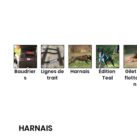
Baudrier
Lignes de
Harnais
Édition
Gile
s
trait
Teal
flott
n
HARNAIS