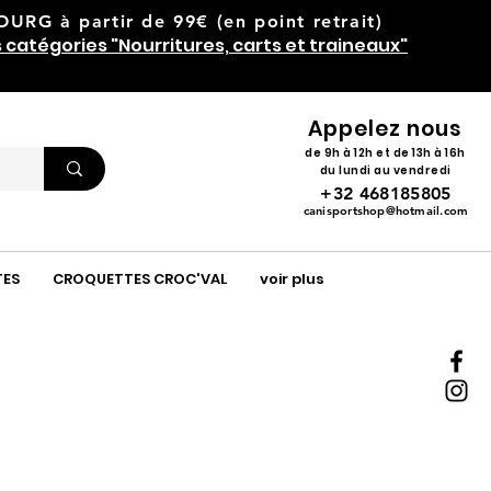
RG à partir de 99€ (en point retrait)
s catégories "Nourritures, carts et traineaux"
Appelez nous
de 9h à 12h et de 13h à 16h
du lundi au vendredi
+32 468185805
canisportshop@hotmail.com
TES
CROQUETTES CROC'VAL
voir plus