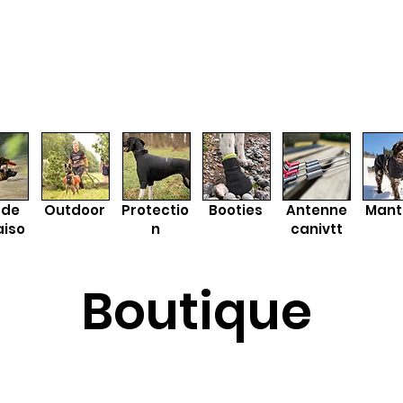
t de
Outdoor
Protectio
Booties
Antenne
Mant
aiso
n
canivtt
Boutique