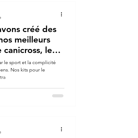
e
avons créé des
nos meilleurs
 canicross, le
itrail ?
le sport et la complicité
iens. Nos kits pour le
tra
e