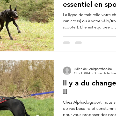
essentiel en spo
tractés !
La ligne de trait relie votre c
canicross) ou à votre vélo/tro
scooter). Elle est équipée d’
absorbe les à-coups pour pr
coureur.
Julien de Canisportshop.be
11 oct. 2024
2 min de lectur
Il y a du chang
!!
Chez Alphadogsport, nous s
de vos besoins et constamm
pour vous proposer des produ