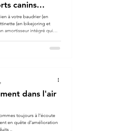
rts canins
hien à votre baudrier (en
ttinette (en bikejoring et
un amortisseur intégré qui
otéger le chien comme le
e
ement dans l'air
ommes toujours à l’écoute
ent en quête d’amélioration
its ..