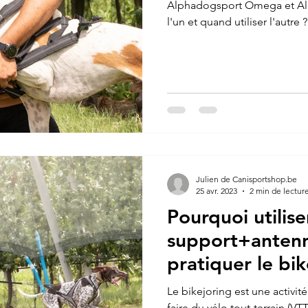
Alphadogsport Omega et Alph
l'un et quand utiliser l'autre ?
Julien de Canisportshop.be
25 avr. 2023
2 min de lectur
Pourquoi utilise
support+anten
pratiquer le bik
Le bikejoring est une activit
faire du vélo tout-terrain (VT