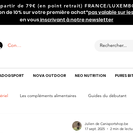
 partir de 79€
(en point retrait) FRANCE/LUXEMBOU
on de 10% sur votre première achat*
pas valable sur le
en vous
inscrivant à notre newsletter
Connexion
ADOGSPORT
NOVA OUTDOOR
NEO NUTRITION
PURES BI
ériel
Les compléments alimentaires
Guides du débutant
mastications
Julien de Canisportshop.be
17 sept. 2025
2 min de lectu