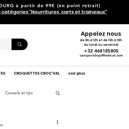
RG à partir de 99€ (en point retrait)
s catégories "Nourritures, carts et traineaux"
Appelez nous
de 9h à 12h et de 13h à 16h
du lundi au vendredi
+32 468185805
canisportshop@hotmail.com
TES
CROQUETTES CROC'VAL
voir plus
Conseils et tips
re