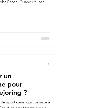
a Racer : Quand utiliser
e
r un
ne pour
ejoring ?
é de sport canin qui consiste à
T) tout en étant tracté par un