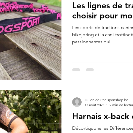
Les lignes de tr
choisir pour mon
Les sports de tractions canins
bikejoring et la cani-trottine
passionnantes qui...
Julien de Canisportshop.be
17 août 2023
2 min de lectu
Harnais x-back
Décortiquons les Différences