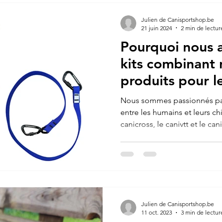
Julien de Canisportshop.be
21 juin 2024
2 min de lectur
Pourquoi nous 
kits combinant 
produits pour le
canivtt et le can
Nous sommes passionnés par 
entre les humains et leurs ch
canicross, le canivtt et le cani
Julien de Canisportshop.be
11 oct. 2023
3 min de lectur